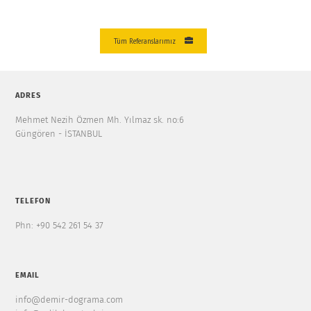
Tüm Referanslarımız
ADRES
Mehmet Nezih Özmen Mh. Yılmaz sk. no:6
Güngören - İSTANBUL
TELEFON
Phn: +90 542 261 54 37
EMAIL
info@demir-dograma.com